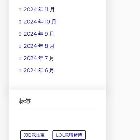
2024 年 11 月
2024 年 10 月
2024 年 9 月
2024 年 8 月
2024 年 7 月
2024 年 6 月
标签
JJB竞技宝
LOL竞猜赌博