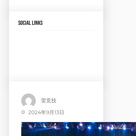
Social Links
Facebook
Twitter
LinkedIn
Instagram
雷竞技
2024年9月13日