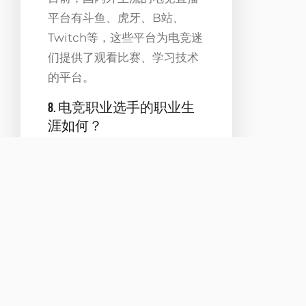
平台有斗鱼、虎牙、B站、
Twitch等，这些平台为电竞迷
们提供了观看比赛、学习技术
的平台。
8. 电竞职业选手的职业生
涯如何？
电竞职业选手的职业生涯通常
较短，竞争激烈，需要保持高
水平的竞技状态，一些老选手
会转型担任教练、解说员等角
色。
9. 电竞比赛受欢迎的原因
是什么？