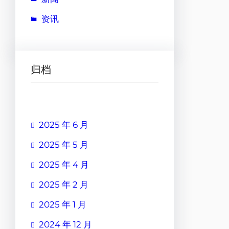
资讯
归档
2025 年 6 月
2025 年 5 月
2025 年 4 月
2025 年 2 月
2025 年 1 月
2024 年 12 月