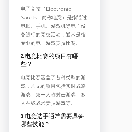
电子竞技（Electronic
Sports，简称电竞）是指通过
电脑、手机、游戏机等电子设
备进行的竞技活动，通常是指
专业的电子游戏竞技比赛。
2. 电竞比赛的项目有哪
些？
电竞比赛涵盖了各种类型的游
戏，常见的项目包括实时战略
游戏、第一人称射击游戏、多
人在线战术竞技游戏等。
3. 电竞选手通常需要具备
哪些技能？