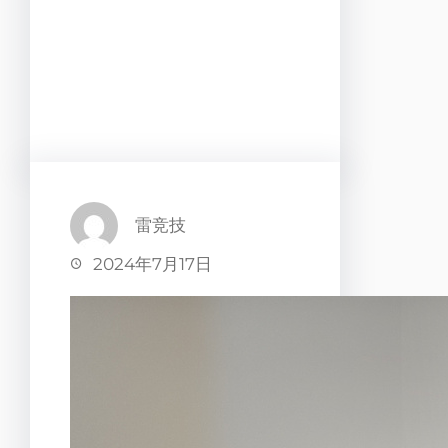
Facebook
Twitter
LinkedIn
Instagram
雷竞技
2024年7月17日