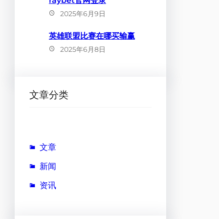
raybet官网登录
2025年6月9日
英雄联盟比赛在哪买输赢
2025年6月8日
文章分类
文章
新闻
资讯