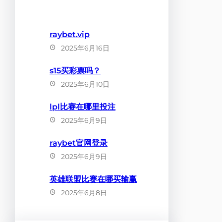
raybet.vip
2025年6月16日
s15买彩票吗？
2025年6月10日
lpl比赛在哪里投注
2025年6月9日
raybet官网登录
2025年6月9日
英雄联盟比赛在哪买输赢
2025年6月8日