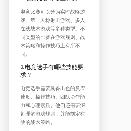
电竞比赛可以分为实时战略游
戏、第一人称射击游戏、多人
在线战术游戏等多种类型。不
同类型的比赛在游戏规则、战
术策略和操作技巧上有所不
同。
3. 电竞选手有哪些技能要
求？
电竞选手需要具备出色的反应
速度、操作技巧、团队协作能
力和心理素质。他们还需要深
刻理解游戏规则，并能制定有
效的战术策略。