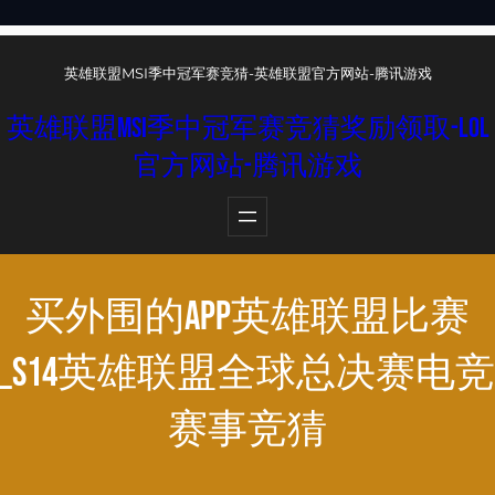
跳
英雄联盟MSI季中冠军赛竞猜-英雄联盟官方网站-腾讯游戏
至
内
英雄联盟MSI季中冠军赛竞猜奖励领取-LOL
容
官方网站-腾讯游戏
买外围的app英雄联盟比赛
_S14英雄联盟全球总决赛电竞
赛事竞猜