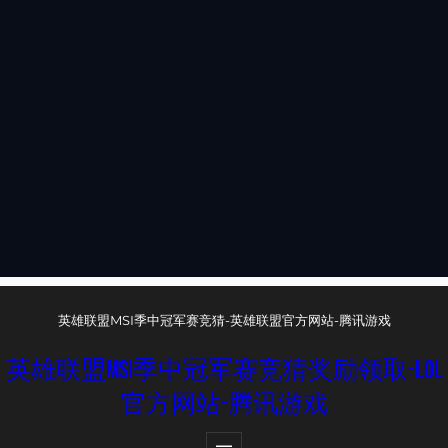
跳
英雄联盟MSI季中冠军赛竞猜-英雄联盟官方网站-腾讯游戏
至
内
英雄联盟MSI季中冠军赛竞猜奖励领取-LOL
容
官方网站-腾讯游戏