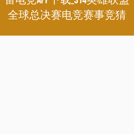
雷电竞app下载_S14英雄联盟
全球总决赛电竞赛事竞猜
IM电竞竞猜平台