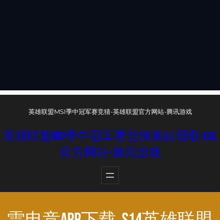
跳
英雄联盟MSI季中冠军赛竞猜-英雄联盟官方网站-腾讯游戏
至
内
英雄联盟MSI季中冠军赛竞猜奖励领取-LOL
容
官方网站-腾讯游戏