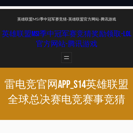
跳
英雄联盟MSI季中冠军赛竞猜-英雄联盟官方网站-腾讯游戏
至
内
英雄联盟MSI季中冠军赛竞猜奖励领取-LOL
容
官方网站-腾讯游戏
雷电竞官网app_S14英雄联盟
全球总决赛电竞赛事竞猜