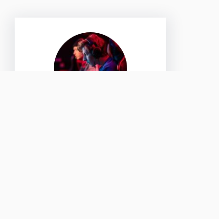
IM电竞竞猜平台
雷竞技的用户界面设计简洁直
观，功能分布清晰。用户可以快
速找到所需模块，例如赛事资
讯、竞猜玩法、数据分析等。移
动端应用还优化了触屏操作，提
高了用户体验。