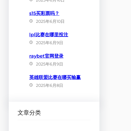
s15买彩票吗？
2025年6月10日
lpl比赛在哪里投注
2025年6月9日
raybet官网登录
2025年6月9日
英雄联盟比赛在哪买输赢
2025年6月8日
文章分类