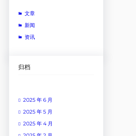
文章
新闻
资讯
归档
2025 年 6 月
2025 年 5 月
2025 年 4 月
2025 年 2 月