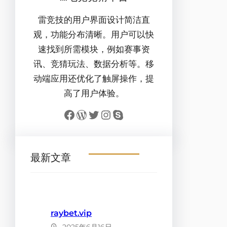
雷竞技的用户界面设计简洁直
观，功能分布清晰。用户可以快
速找到所需模块，例如赛事资
讯、竞猜玩法、数据分析等。移
动端应用还优化了触屏操作，提
高了用户体验。
Facebook
WordPress
Twitter
Instagram
Skype
最新文章
raybet.vip
2025年6月16日