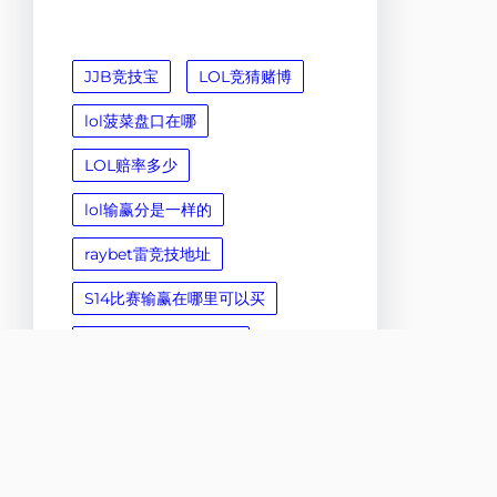
JJB竞技宝
LOL竞猜赌博
lol菠菜盘口在哪
LOL赔率多少
lol输赢分是一样的
raybet雷竞技地址
S14比赛输赢在哪里可以买
买电竞比赛输赢的app
押注电竞游戏哪个平台好
电竞实时数据网
能买lol比赛输赢的网站