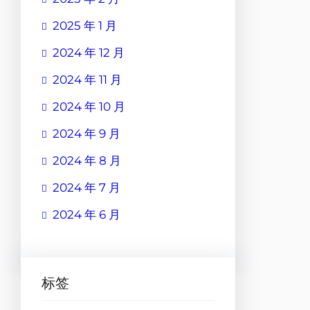
2025 年 1 月
2024 年 12 月
2024 年 11 月
2024 年 10 月
2024 年 9 月
2024 年 8 月
2024 年 7 月
2024 年 6 月
标签