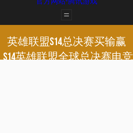
官方网站-腾讯游戏
英雄联盟S14总决赛买输赢
_S14英雄联盟全球总决赛电竞
赛事竞猜