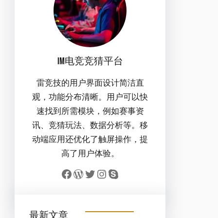
IM电竞竞猜平台
雷竞技的用户界面设计简洁直
观，功能分布清晰。用户可以快
速找到所需模块，例如赛事资
讯、竞猜玩法、数据分析等。移
动端应用还优化了触屏操作，提
高了用户体验。
Facebook
WordPress
Twitter
Instagram
Skype
最新文章